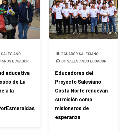
 SALESIANO
ECUADOR SALESIANO
SIANOS ECUADOR
BY SALESIANOS ECUADOR
d educativa
Educadores del
Bosco de La
Proyecto Salesiano
ne a la
Costa Norte renuevan
su misión como
PorEsmeraldas
misioneros de
esperanza