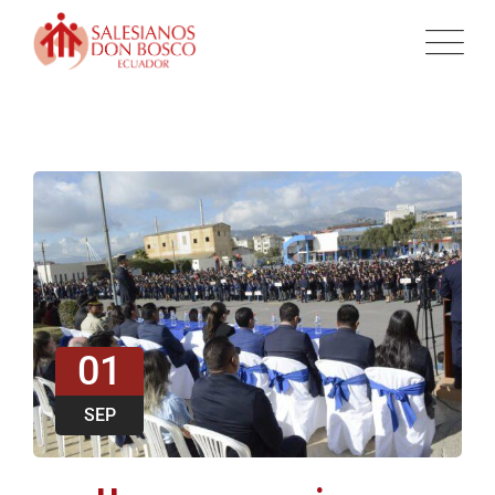
01
SEP