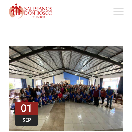
01
SEP