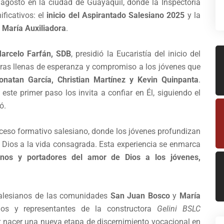
e agosto en la ciudad de Guayaquil, donde la Inspectoría
ficativos: el
inicio del Aspirantado Salesiano 2025
y la
 María Auxiliadora
.
Marcelo Farfán, SDB
, presidió la Eucaristía del inicio del
abras llenas de esperanza y compromiso a los jóvenes que
onatan García, Christian Martínez y Kevin Quinpanta
.
ste primer paso los invita a confiar en Él, siguiendo el
ó.
ceso formativo salesiano, donde los jóvenes profundizan
 Dios a la vida consagrada. Esta experiencia se enmarca
gnos y portadores del amor de Dios a los jóvenes,
salesianos de las comunidades
San Juan Bosco
y
María
igos y representantes de la constructora
Gelini BSLC
er nacer una nueva etapa de discernimiento vocacional en