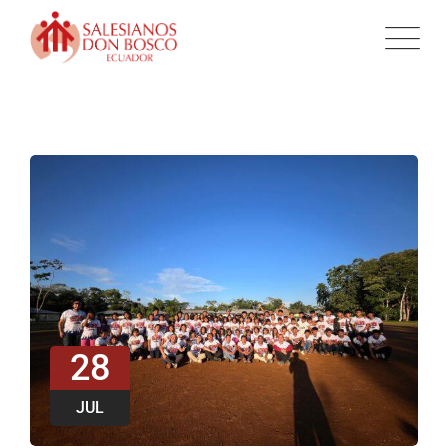
28
JUL