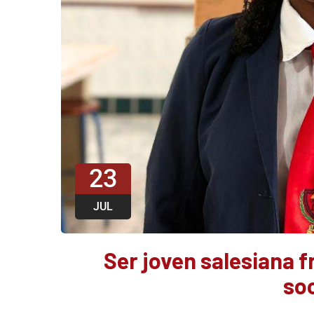
23
JUL
Ser joven salesiana fr
so