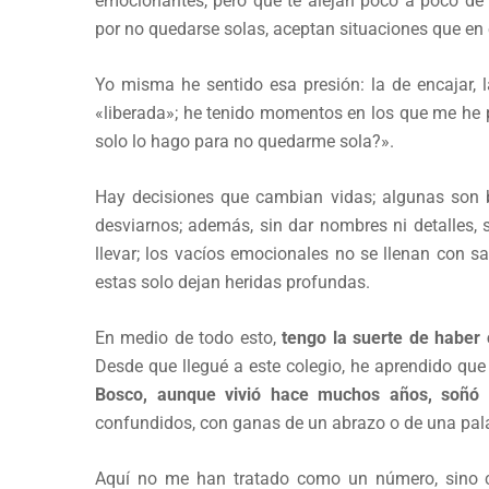
emocionantes, pero que te alejan poco a poco de 
por no quedarse solas, aceptan situaciones que en 
Yo misma he sentido esa presión: la de encajar, 
«liberada»; he tenido momentos en los que me he p
solo lo hago para no quedarme sola?».
Hay decisiones que cambian vidas; algunas son 
desviarnos; además, sin dar nombres ni detalles,
llevar; los vacíos emocionales no se llenan con sa
estas solo dejan heridas profundas.
En medio de todo esto,
tengo la suerte de haber 
Desde que llegué a este colegio, he aprendido que 
Bosco, aunque vivió hace muchos años, soñó
confundidos, con ganas de un abrazo o de una pala
Aquí no me han tratado como un número, sino 