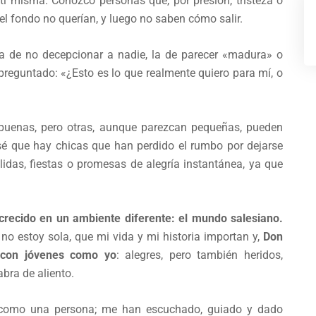
ti misma. Conozco personas que, por presión, tristeza o
el fondo no querían, y luego no saben cómo salir.
la de no decepcionar a nadie, la de parecer «madura» o
reguntado: «¿Esto es lo que realmente quiero para mí, o
buenas, pero otras, aunque parezcan pequeñas, pueden
 sé que hay chicas que han perdido el rumbo por dejarse
lidas, fiestas o promesas de alegría instantánea, ya que
crecido en un ambiente diferente: el mundo salesiano.
no estoy sola, que mi vida y mi historia importan y,
Don
 con jóvenes como yo
: alegres, pero también heridos,
bra de aliento.
como una persona; me han escuchado, guiado y dado