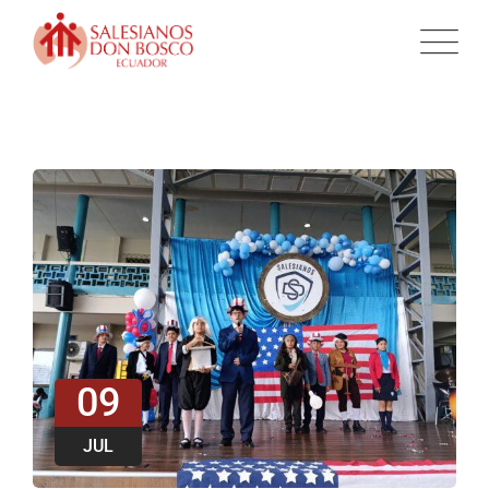
09
JUL