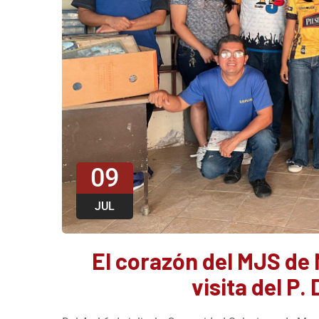
09
JUL
El corazón del MJS de 
visita del P.