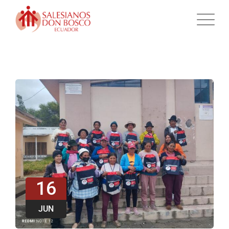
16
JUN