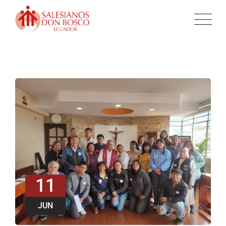
11
JUN