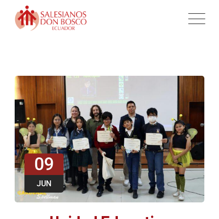
09
JUN