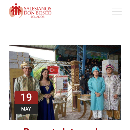
19
MAY