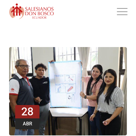
28
ABR