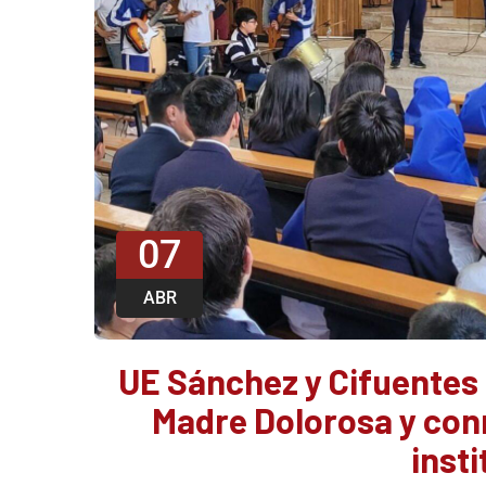
07
ABR
UE Sánchez y Cifuentes 
Madre Dolorosa y con
insti