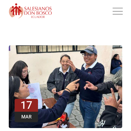
17
MAR