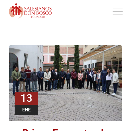
13
ENE