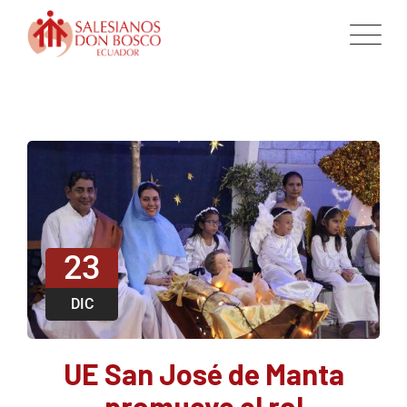
23
DIC
UE San José de Manta
promueve el rol