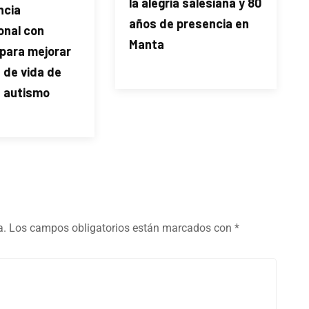
la alegría salesiana y 80
ncia
años de presencia en
onal con
Manta
 para mejorar
d de vida de
n autismo
a.
Los campos obligatorios están marcados con
*