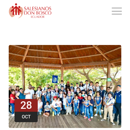
28
OCT