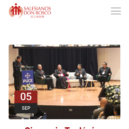
05
SEP