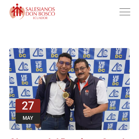
27
MAY