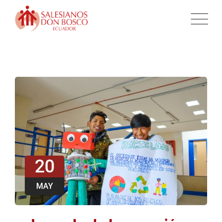
20
MAY