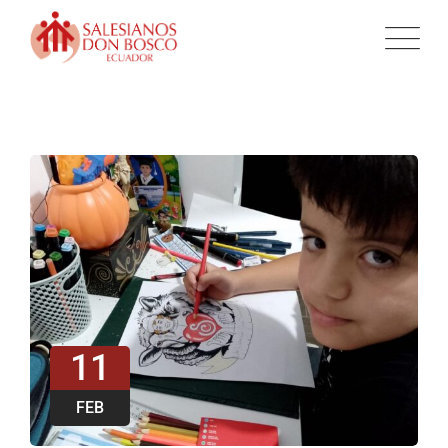
11
FEB