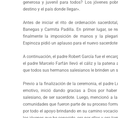
generosa y juvenil para todos? Los jóvenes pobr
destino y el país donde llegar».
Antes de iniciar el rito de ordenación sacerdota
Banegas y Carmita Padilla. En primer lugar, se rea
finalmente la imposición de manos y la plegari
Espinoza pidió un aplauso para el nuevo sacerdote d
A continuación, el padre Robert García fue el encarg
el padre Marcelo Farfán llevó el cáliz y la patena
que todos sus hermanos salesianos le brinden un s
Previo a la finalización de la ceremonia, el padre L
emotivo, inició dando gracias a Dios por haber
salesiano, de ser sacerdote. Luego, mencionó a la 
comunidades que fueron parte de su proceso form
por todo el apoyo brindando en su camino vocacio
los jóvenes que he conocido, oro por ellos y oro ta