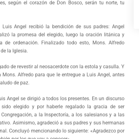
es, según el corazón de Don Bosco, serán tu norte, tu
l, Luis Angel recibió la bendición de sus padres: Angel
lizó la promesa del elegido, luego la oración litánica y
a de ordenación. Finalizado todo esto, Mons. Alfredo
e la Iglesia.
ado de revestir al neosacerdote con la estola y casulla. Y
 a Mons. Alfredo para que le entregue a Luis Angel, antes
aludo de paz.
uis Angel se dirigió a todos los presentes. En un discurso
 sido elegido y por haberle regalado la gracia de ser
Congregación, a la Inspectoría, a los salesianos y a las
ativo. Asimismo, agradeció a sus padres y sus hermanas
nal. Concluyó mencionando lo siguiente: «Agradezco por
mbién por los que voy a conocer».