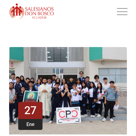
27
Ene