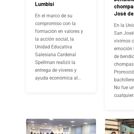
Lumbisí
chompas
José de
En el marco de su
compromiso con la
En la Uni
formación en valores y
San José
la acción social, la
vivimos 
Unidad Educativa
emoción 
Salesiana Cardenal
de bendic
Spellman realizó la
chompas 
entrega de víveres y
Promoció
ayuda económica al…
bachiller
No fue u
cualquier