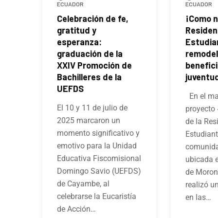
ECUADOR
ECUADOR
Celebración de fe,
¡Como n
gratitud y
Residen
esperanza:
Estudian
graduación de la
remodel
XXIV Promoción de
benefici
Bachilleres de la
juventu
UEFDS
En el ma
El 10 y 11 de julio de
proyecto
2025 marcaron un
de la Res
momento significativo y
Estudiant
emotivo para la Unidad
comunida
Educativa Fiscomisional
ubicada e
Domingo Savio (UEFDS)
de Moron
de Cayambe, al
realizó u
celebrarse la Eucaristía
en las…
de Acción…