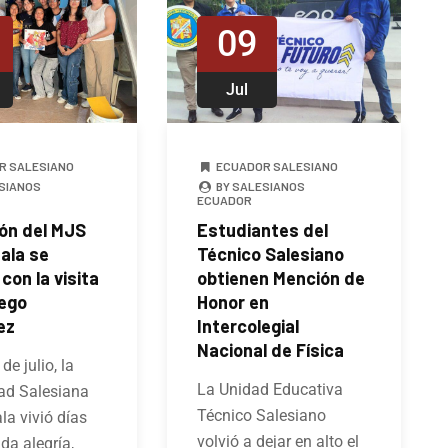
09
Jul
R SALESIANO
ECUADOR SALESIANO
SIANOS
BY SALESIANOS
ECUADOR
zón del MJS
Estudiantes del
ala se
Técnico Salesiano
con la visita
obtienen Mención de
iego
Honor en
ez
Intercolegial
Nacional de Física
 de julio, la
La Unidad Educativa
d Salesiana
Técnico Salesiano
a vivió días
volvió a dejar en alto el
da alegría,