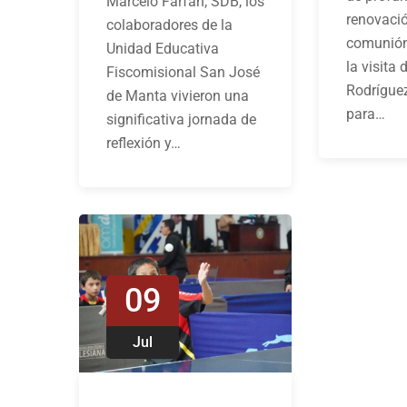
Marcelo Farfán, SDB, los
renovació
colaboradores de la
comunión
Unidad Educativa
la visita 
Fiscomisional San José
Rodrígue
de Manta vivieron una
para…
significativa jornada de
reflexión y…
09
Jul