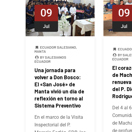
09
09
Jul
Jul
ECUADOR SALESIANO
,
ECUADO
MANTA
BY SALE
BY SALESIANOS
ECUADOR
ECUADOR
El cora
Una jornada para
de Mach
volver a Don Bosco:
renueva 
El «San José» de
del P. D
Manta vivió un día de
Rodrígu
reflexión en torno al
Sistema Preventivo
Del 4 al 6
Comunida
En el marco de la Visita
de Machal
Inspectorial del P.
de profun