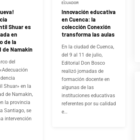
ECUADOR
ueva!
Innovación educativa
cia
en Cuenca: la
til Shuar es
colección Conexión
ada en
transforma las aulas
o de la
En la ciudad de Cuenca,
d de Namakin
del 9 al 11 de julio,
rco del
Editorial Don Bosco
 «Adecuación
realizó jornadas de
idencia
formación docente en
il Shuar» en la
algunas de las
d de Namakin,
instituciones educativas
n la provincia
referentes por su calidad
a Santiago, se
e…
na intervención