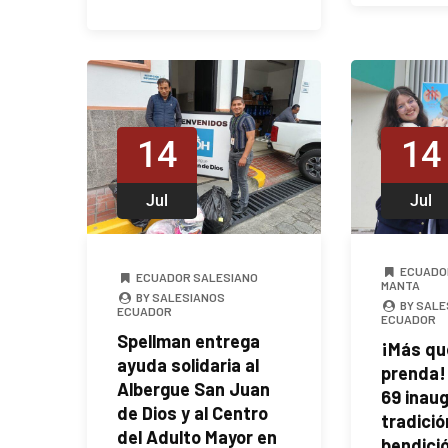
14
14
Jul
Jul
ECUADO
ECUADOR SALESIANO
MANTA
BY SALESIANOS
BY SALE
ECUADOR
ECUADOR
Spellman entrega
¡Más qu
ayuda solidaria al
prenda!
Albergue San Juan
69 inaug
de Dios y al Centro
tradició
del Adulto Mayor en
bendici