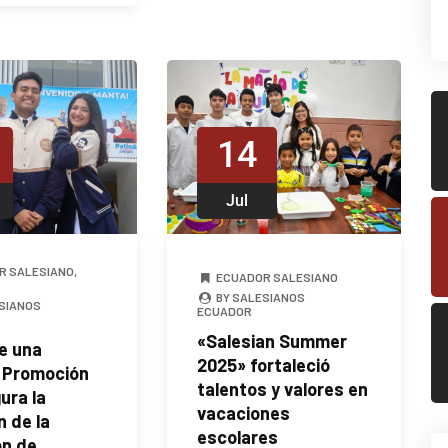
14
Jul
R SALESIANO
,
ECUADOR SALESIANO
BY SALESIANOS
SIANOS
ECUADOR
«Salesian Summer
e una
2025» fortaleció
 Promoción
talentos y valores en
ura la
vacaciones
n de la
escolares
ón de