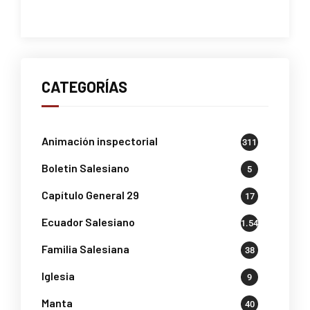
CATEGORÍAS
Animación inspectorial
311
Boletin Salesiano
5
Capítulo General 29
17
Ecuador Salesiano
1.541
Familia Salesiana
38
Iglesia
9
Manta
40