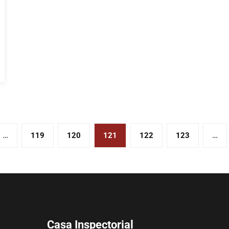
…
119
120
121
122
123
…
Casa Inspectorial